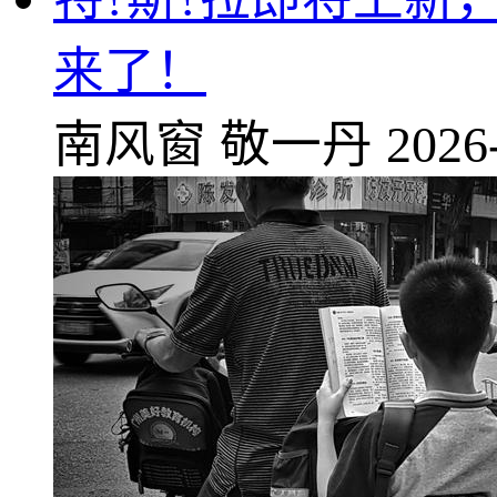
来了！
南风窗
敬一丹
2026