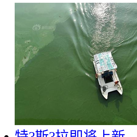
特?斯?拉即将上新，