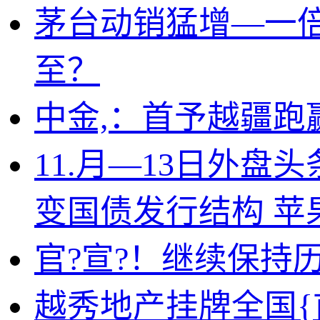
茅台动销猛增—一
至？
中金,：首予越疆跑
11.月—13日外
变国债发行结构 
官?宣?！继续保持
越秀地产挂牌全国{