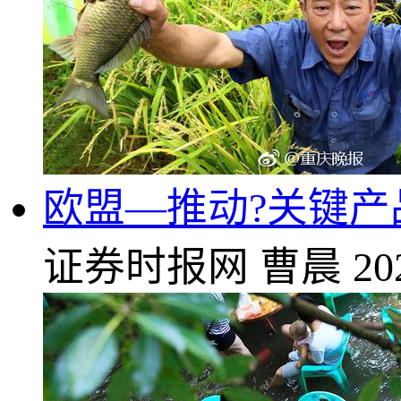
欧盟—推动?关键产品
证券时报网
曹晨
20