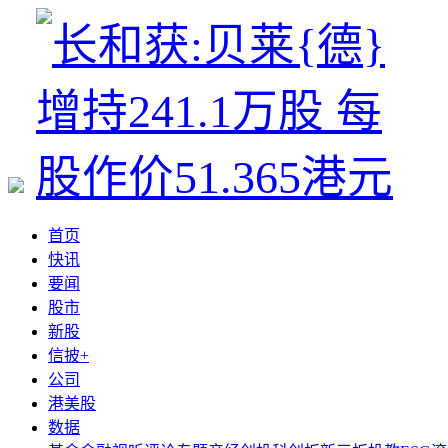
首页
快讯
要闻
股市
新股
信披+
公司
港美股
数据