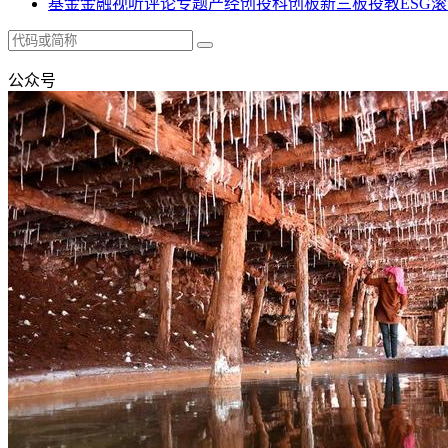
基金
金融
视听
评论
专题
产经
创投
科创板
新三板
投教
ESG
滚
公众号