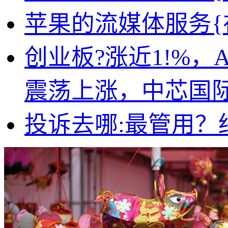
苹果的流媒体服务{
创业板?涨近1!%
震荡上涨，中芯国
投诉去哪:最管用？