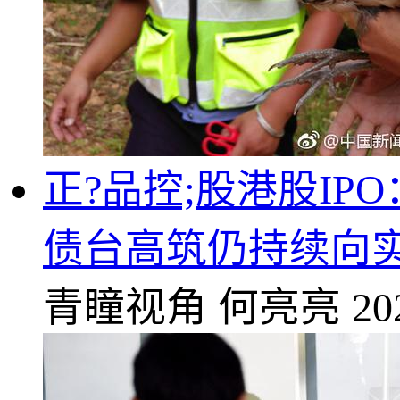
正?品控;股港股I
债台高筑仍持续向实
青瞳视角
何亮亮
20