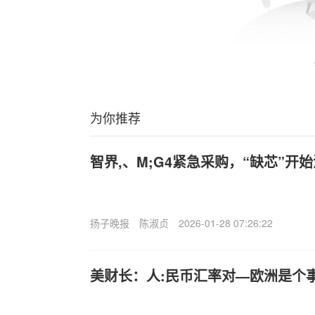
为你推荐
智界,、M;G4紧急采购，“缺芯”开
扬子晚报
陈淑贞
2026-01-28 07:26:22
美财长：人:民币汇率对—欧洲是个