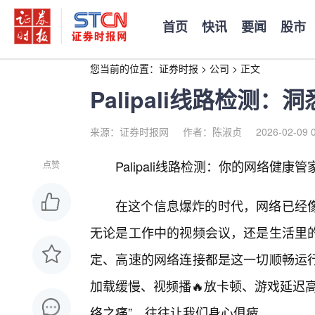
首页
快讯
要闻
股市
您当前的位置：
证券时报
>
公司
>
正文
Palipali线路检测
来源：证券时报网
作者：陈淑贞
2026-02-09 
Palipali线路检测：你的网络健
点赞
在这个信息爆炸的时代，网络已经
无论是工作中的视频会议，还是生活里
定、高速的网络连接都是这一切顺畅运行
加载缓慢、视频播🔥放卡顿、游戏延迟
络之痛”，往往让我们身心俱疲。