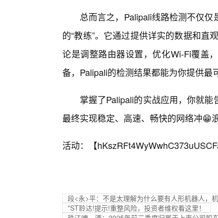
总而言之，Palipali线路检测
的“教练”。它通过提供详实的数据和直观
论是调整路由器设置，优化Wi-Fi覆
备，Palipali的检测结果都能为你提供
掌握了Palipali的实战应用，
最终实现稳定、高速、畅快的网络冲😁
活动：【
hKszRFt4WyWwhC373uUSCF
段<永>平：不是太理解为什么要有人形机器人，
*ST聆达!提示!重整风险，投资者维权看这里！
珠江啤—酒：2025年前三季度归属于上市公司股东